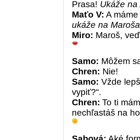
Prasa!
Ukáže na
Maťo V:
A máme a
ukáže na Maroša
Miro:
Maroš, veď t
Samo:
Môžem sa
Chren:
Nie!
Samo:
Vžde lepš
vypiť?“.
Chren:
To ti mám
nechľastáš na h
Sabová:
Aké for