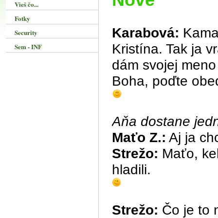
Vieš čo...
Fotky
Karabová:
Kamar
Security
Kristína. Tak ja v
Sem - INF
dám svojej meno 
Boha, poďte obe
Aňa dostane jedn
Maťo Z.:
Aj ja ch
Strežo:
Maťo, keby
hladili.
Strežo:
Čo je to