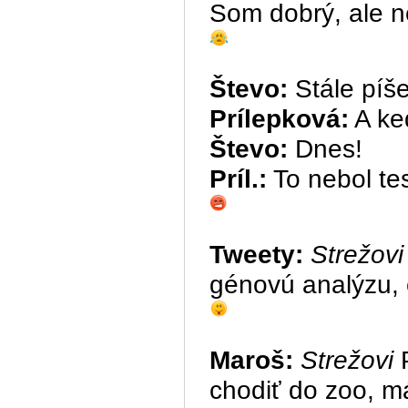
Som dobrý, ale 
Števo:
Stále píše
Prílepková:
A ke
Števo:
Dnes
!
Príl.:
To nebol
te
Tweety:
Strežovi
génovú analýzu, c
Maroš:
Strežovi
P
chodiť do zoo, m