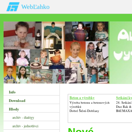
WebĽahko
Info
Beton a výrobky
Setkání ky
Download
Výroba betonu a betonových
24. Setkání
výrobků
Duo Rak &
Hlody
Dobré Štěstí-Dobřany
BAUMAXA
archív - dialógy
archív - jednotlivci
Nové