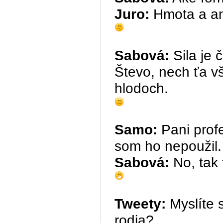
Juro:
Hmota a an
Sabová:
Sila je 
Števo, nech ťa vš
hlodoch.
Samo:
Pani profe
som ho nepoužil.
Sabová:
No, tak
Tweety:
Myslíte s
rodia?