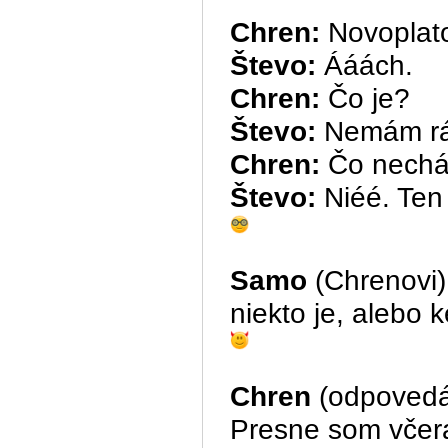
Chren:
Novoplat
Števo:
Ááách.
Chren:
Čo je?
Števo:
Nemám rád
Chren:
Čo necháp
Števo:
Niéé. Ten 
Samo
(Chrenovi)
niekto je, alebo
Chren
(odpovedá F
Presne som včera