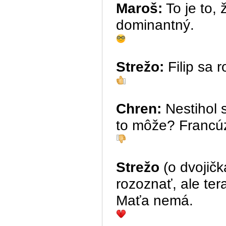
Maroš:
To je to,
dominantný.
Strežo:
Filip sa 
Chren:
Nestihol 
to môže? Francúz
Strežo
(o dvojičk
rozoznať, ale ter
Maťa nemá.