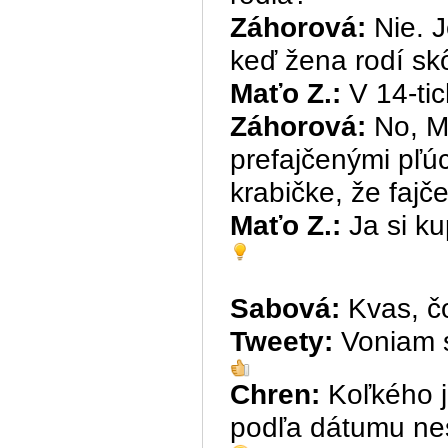
Záhorová:
Nie. J
keď žena rodí skô
Maťo Z.:
V 14-tic
Záhorová:
No, Ma
prefajčenými pľúc
krabičke, že fajč
Maťo Z.:
Ja si ku
Sabová:
Kvas, čo
Tweety:
Voniam s
Chren:
Koľkého j
podľa dátumu n